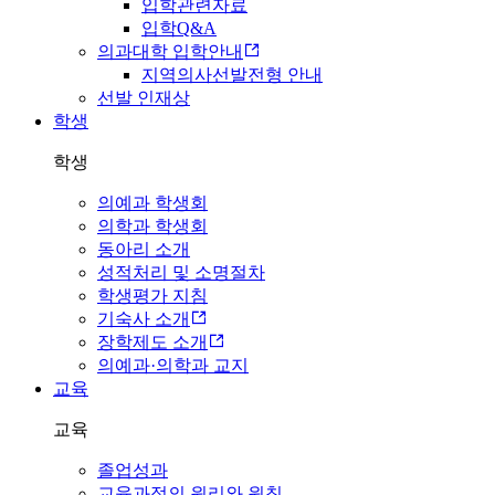
입학관련자료
입학Q&A
의과대학 입학안내
지역의사선발전형 안내
선발 인재상
학생
학생
의예과 학생회
의학과 학생회
동아리 소개
성적처리 및 소명절차
학생평가 지침
기숙사 소개
장학제도 소개
의예과·의학과 교지
교육
교육
졸업성과
교육과정의 원리와 원칙