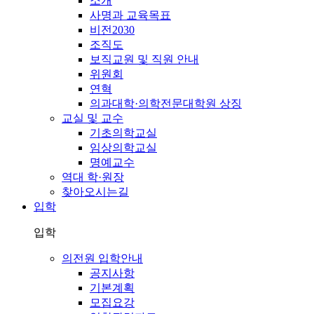
소개
사명과 교육목표
비전2030
조직도
보직교원 및 직원 안내
위원회
연혁
의과대학·의학전문대학원 상징
교실 및 교수
기초의학교실
임상의학교실
명예교수
역대 학·원장
찾아오시는길
입학
입학
의전원 입학안내
공지사항
기본계획
모집요강