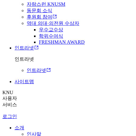
자랑스런 KNUSM
동문회 소식
후원회 참여
역대 의대·의전원 수상자
우수교수상
학위수여식
FRESHMAN AWARD
인트라넷
인트라넷
인트라넷
사이트맵
KNU
사용자
서비스
로그인
소개
인사말