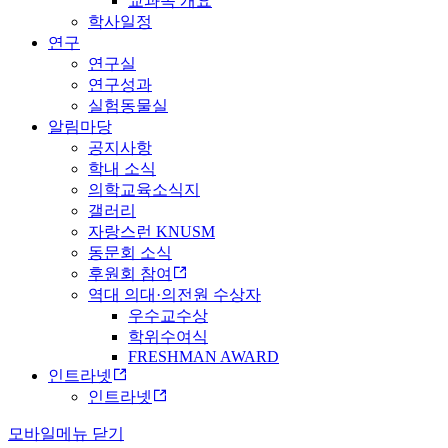
교과목 개요
학사일정
연구
연구실
연구성과
실험동물실
알림마당
공지사항
학내 소식
의학교육소식지
갤러리
자랑스런 KNUSM
동문회 소식
후원회 참여
역대 의대·의전원 수상자
우수교수상
학위수여식
FRESHMAN AWARD
인트라넷
인트라넷
모바일메뉴 닫기