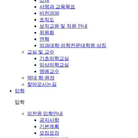
소개
사명과 교육목표
비전2030
조직도
보직교원 및 직원 안내
위원회
연혁
의과대학·의학전문대학원 상징
교실 및 교수
기초의학교실
임상의학교실
명예교수
역대 학·원장
찾아오시는길
입학
입학
의전원 입학안내
공지사항
기본계획
모집요강