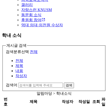
갤러리
자랑스런 KNUSM
동문회 소식
후원회 참여
역대 의대·의전원 수상자
학내 소식
게시글 검색
검색분류선택
전체
전체
제목
내용
작성자
검색어
검색
알림마당 > 학내소식
번
파
제목
작성자
작성일
조회
호
일