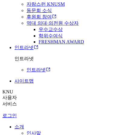
자랑스런 KNUSM
동문회 소식
후원회 참여
역대 의대·의전원 수상자
우수교수상
학위수여식
FRESHMAN AWARD
인트라넷
인트라넷
인트라넷
사이트맵
KNU
사용자
서비스
로그인
소개
인사말