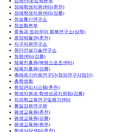
입학안내/입학본부
장애학생지원센터(춘천)
장애학생지원센터(강릉)
정보통신연구소
정보화본부
중독과 트라우마 회복연구소(삼척)
중앙박물관(춘천)
지구자원연구소
첨단건설기술연구소
청렴센터(강릉)
체육진흥원(백령스포츠센터)
체육진흥원(강릉)
촉매유기반응연구단(창의연구사업단)
총학생회
취업관리시스템(춘천)
학생지원과 학생성공지원팀(강릉)
치의학교육연구및평가센터
통일강원연구원
평생교육원(춘천)
평생교육원(강릉)
평생교육원(원주)
학생상담센터(춘천)