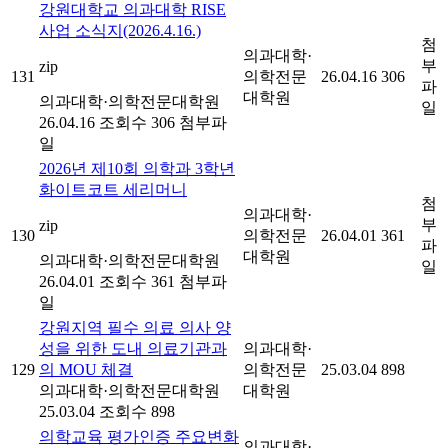
강원대학교 의과대학 RISE
사업 소식지(2026.4.16.)
첨
의과대학·
부
zip
131
의학전문
26.04.16
306
파
대학원
의과대학·의학전문대학원
일
26.04.16
조회수 306
첨부파
일
2026년 제10회 의학과 3학년
화이트코트 세리머니
첨
의과대학·
부
zip
130
의학전문
26.04.01
361
파
대학원
의과대학·의학전문대학원
일
26.04.01
조회수 361
첨부파
일
강원지역 필수 의료 의사 양
성을 위한 도내 의료기관과
의과대학·
129
의 MOU 체결
의학전문
25.03.04
898
의과대학·의학전문대학원
대학원
25.03.04
조회수 898
의학교육 평가인증 주요변화
의과대학·