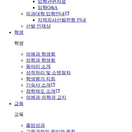
입학관련자료
입학Q&A
의과대학 입학안내
지역의사선발전형 안내
선발 인재상
학생
학생
의예과 학생회
의학과 학생회
동아리 소개
성적처리 및 소명절차
학생평가 지침
기숙사 소개
장학제도 소개
의예과·의학과 교지
교육
교육
졸업성과
교육과정의 원리와 원칙