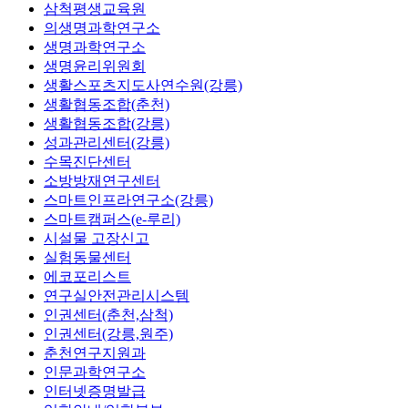
삼척평생교육원
의생명과학연구소
생명과학연구소
생명윤리위원회
생활스포츠지도사연수원(강릉)
생활협동조합(춘천)
생활협동조합(강릉)
성과관리센터(강릉)
수목진단센터
소방방재연구센터
스마트인프라연구소(강릉)
스마트캠퍼스(e-루리)
시설물 고장신고
실험동물센터
에코포리스트
연구실안전관리시스템
인권센터(춘천,삼척)
인권센터(강릉,원주)
춘천연구지원과
인문과학연구소
인터넷증명발급