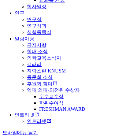
교과목 개요
학사일정
연구
연구실
연구성과
실험동물실
알림마당
공지사항
학내 소식
의학교육소식지
갤러리
자랑스런 KNUSM
동문회 소식
후원회 참여
역대 의대·의전원 수상자
우수교수상
학위수여식
FRESHMAN AWARD
인트라넷
인트라넷
모바일메뉴 닫기